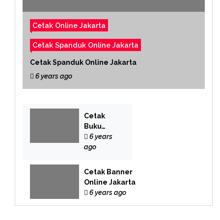
Cetak Online Jakarta
Cetak Spanduk Online Jakarta
Cetak Spanduk Online Jakarta
6 years ago
Cetak
Buku
Yasin
6 years
Online
ago
Cetak Banner
Online Jakarta
6 years ago