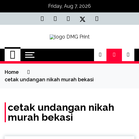
Skip
Friday, Aug 7, 2026
to
content
Jasa Cetak Online
DMG Printing
Home
cetak undangan nikah murah bekasi
cetak undangan nikah
murah bekasi