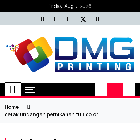
Skip
Friday, Aug 7, 2026
to
content
Jasa Cetak Online
DMG Printing
Home
cetak undangan pernikahan full color