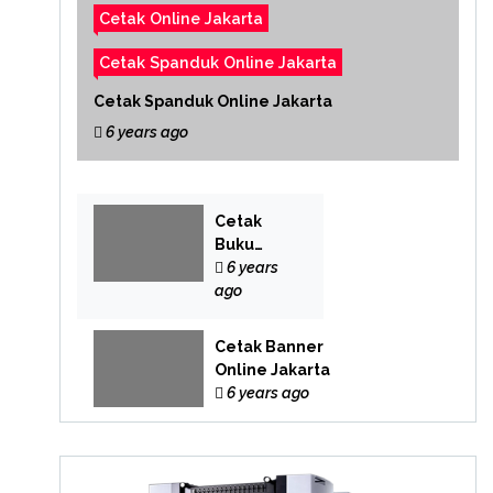
Cetak Online Jakarta
Cetak Spanduk Online Jakarta
Cetak Spanduk Online Jakarta
6 years ago
Cetak
Buku
Yasin
6 years
Online
ago
Cetak Banner
Online Jakarta
6 years ago