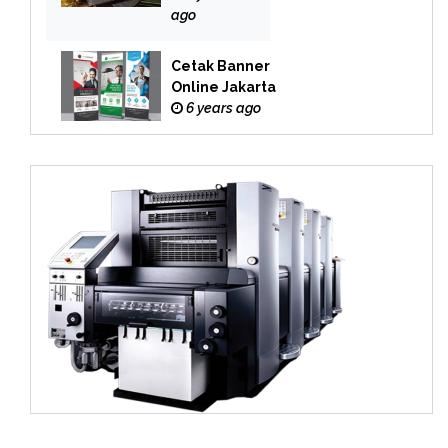
Online
ago
Cetak Banner
Online Jakarta
6 years ago