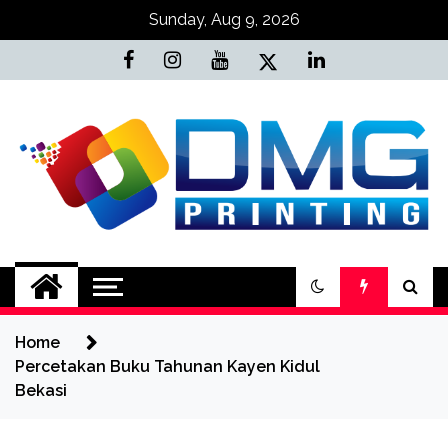
Skip
Sunday, Aug 9, 2026
to
content
Jasa Cetak Online
DMG Printing
Home
Percetakan Buku Tahunan Kayen Kidul
Bekasi