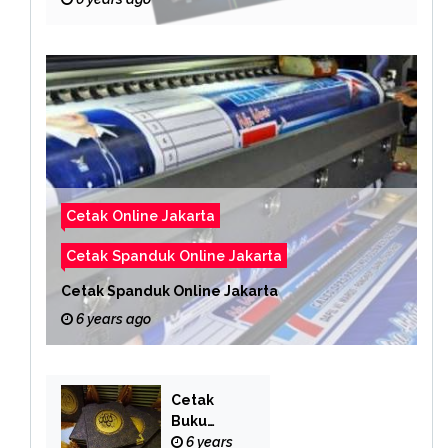
Cetak Online Jakarta
Cetak Spanduk Online Jakarta
Cetak Spanduk Online Jakarta
6 years ago
Cetak
Buku
Yasin
6 years