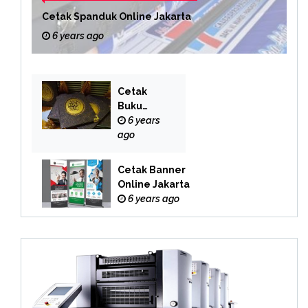
Cetak Spanduk Online Jakarta
6 years ago
Cetak
Buku
Yasin
6 years
Online
ago
Cetak Banner
Online Jakarta
6 years ago