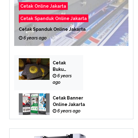
Cetak Online Jakarta
Cetak Spanduk Online Jakarta
Cetak Spanduk Online Jakarta
6 years ago
Cetak
Buku
Yasin
6 years
Online
ago
Cetak Banner
Online Jakarta
6 years ago