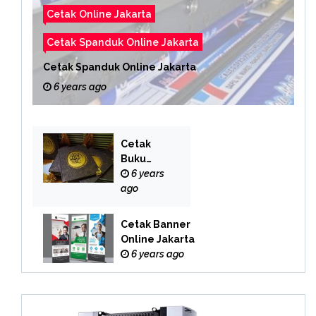
Cetak Online Jakarta
Cetak Spanduk Online Jakarta
Cetak Spanduk Online Jakarta
6 years ago
Cetak
Buku
Yasin
6 years
Online
ago
Cetak Banner
Online Jakarta
6 years ago