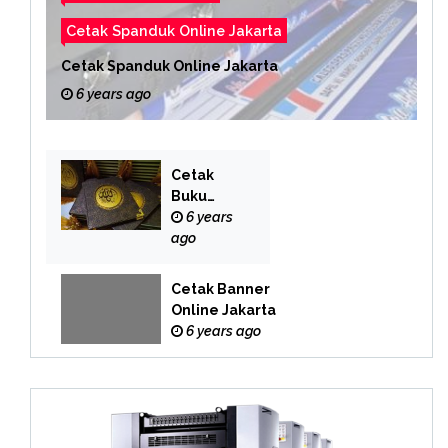
Cetak Spanduk Online Jakarta
Cetak Spanduk Online Jakarta
6 years ago
Cetak
Buku
Yasin
6 years
Online
ago
Cetak Banner
Online Jakarta
6 years ago