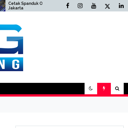
 Spanduk Online
Cetak Buku Yasin Online
ta