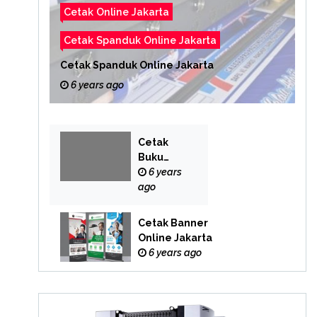
Cetak Online Jakarta
Cetak Spanduk Online Jakarta
Cetak Spanduk Online Jakarta
6 years ago
Cetak
Buku
Yasin
6 years
Online
ago
Cetak Banner
Online Jakarta
6 years ago