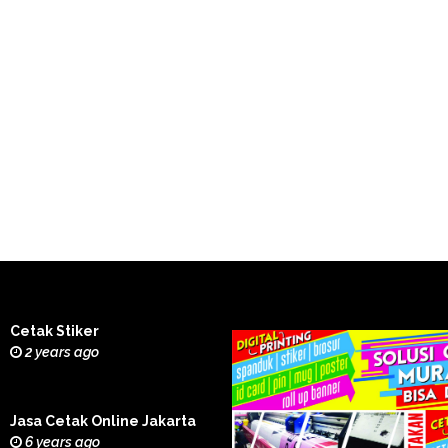
Cetak Stiker
2 years ago
Jasa Cetak Online Jakarta
6 years ago