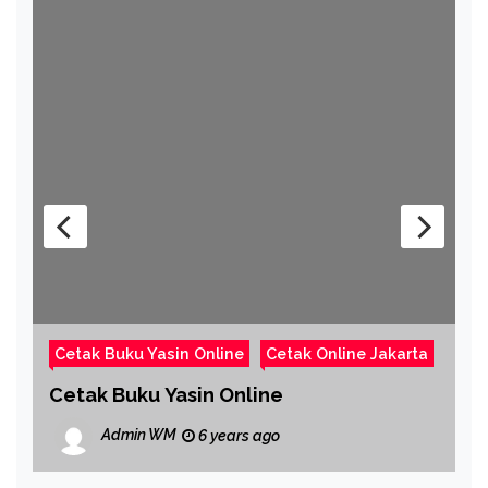
C
Cetak Buku Yasin Online
Cetak Online Jakarta
C
Cetak Buku Yasin Online
C
Admin WM
6 years ago