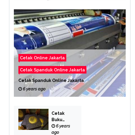
Cetak Online Jakarta
Cetak Spanduk Online Jakarta
Cetak Spanduk Online Jakarta
6 years ago
Cetak
Buku
Yasin
6 years
Online
ago