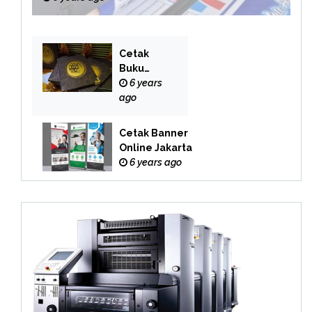
Cetak
Buku
Yasin
6 years
Online
ago
Cetak Banner
Online Jakarta
6 years ago