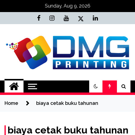
Skip
Sunday, Aug 9, 2026
to
content
Jasa Cetak Online
DMG Printing
Home
biaya cetak buku tahunan
biaya cetak buku tahunan