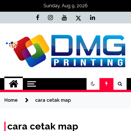
Skip
Sunday, Aug 9, 2026
to
content
Jasa Cetak Online
DMG Printing
Home
cara cetak map
cara cetak map