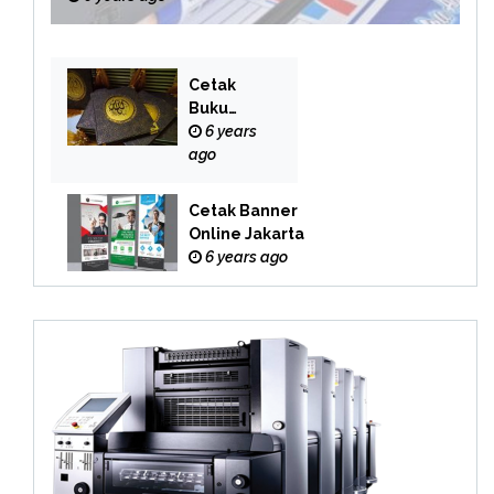
Cetak
Buku
Yasin
6 years
Online
ago
Cetak Banner
Online Jakarta
6 years ago