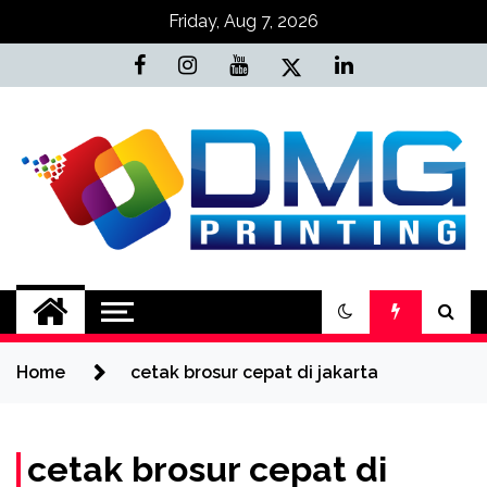
Skip
Friday, Aug 7, 2026
to
content
Jasa Cetak Online
DMG Printing
Home
cetak brosur cepat di jakarta
cetak brosur cepat di