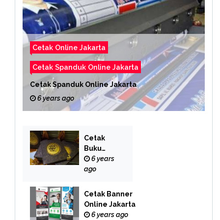
Cetak Online Jakarta
Cetak Spanduk Online Jakarta
Cetak Spanduk Online Jakarta
6 years ago
Cetak
Buku
Yasin
6 years
Online
ago
Cetak Banner
Online Jakarta
6 years ago