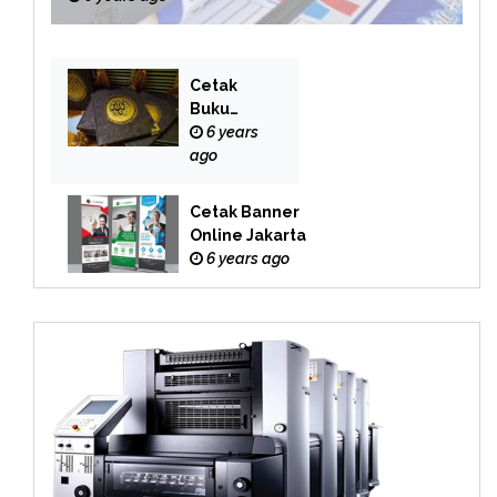
Cetak
Buku
Yasin
6 years
Online
ago
Cetak Banner
Online Jakarta
6 years ago