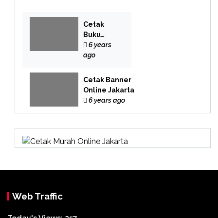
Cetak
Buku
Yasin
6 years
Online
ago
Cetak Banner
Online Jakarta
6 years ago
Web Traffic