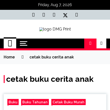
Skip
Friday, Aug 7, 2026
to
content
Jasa Cetak Online
DMG Printing
Home
cetak buku cerita anak
cetak buku cerita anak
Buku
Buku Tahunan
Cetak Buku Murah