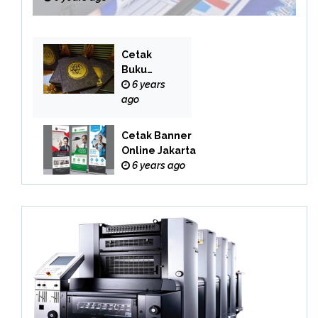
Cetak
Buku
Yasin
6 years
Online
ago
Cetak Banner
Online Jakarta
6 years ago