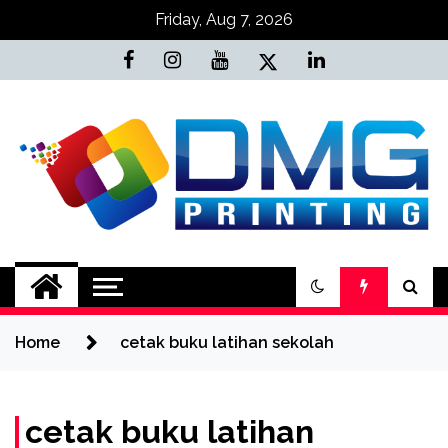
Skip
Friday, Aug 7, 2026
to
content
Jasa Cetak Online
DMG Printing
Home
cetak buku latihan sekolah
cetak buku latihan