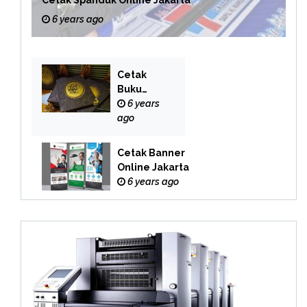
6 years ago
Cetak
Buku
Yasin
6 years
Online
ago
Cetak Banner
Online Jakarta
6 years ago