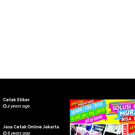
Cetak Stiker
2 years ago
Jasa Cetak Online Jakarta
6 years ago