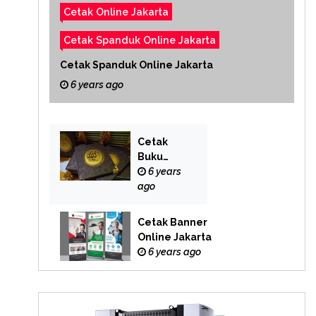
Cetak Online Jakarta
Cetak Spanduk Online Jakarta
Cetak Spanduk Online Jakarta
6 years ago
Cetak
Buku
Yasin
6 years
Online
ago
Cetak Banner
Online Jakarta
6 years ago