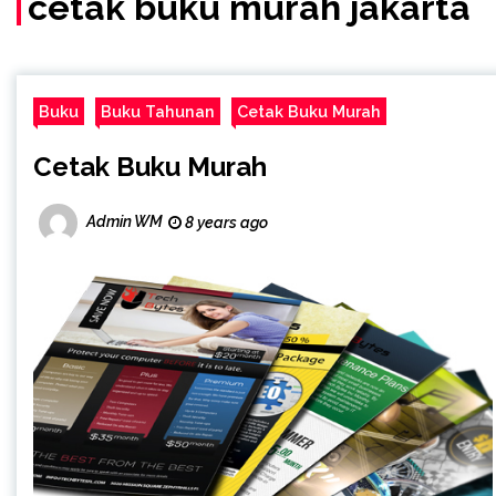
cetak buku murah jakarta
Buku
Buku Tahunan
Cetak Buku Murah
Cetak Buku Murah
Admin WM
8 years ago