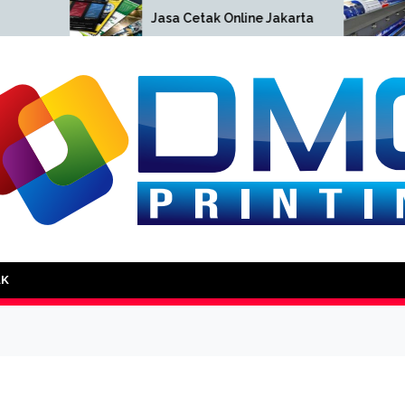
Cetak 
Jasa Cetak Online Jakarta
Jakart
DMG Printing
AK