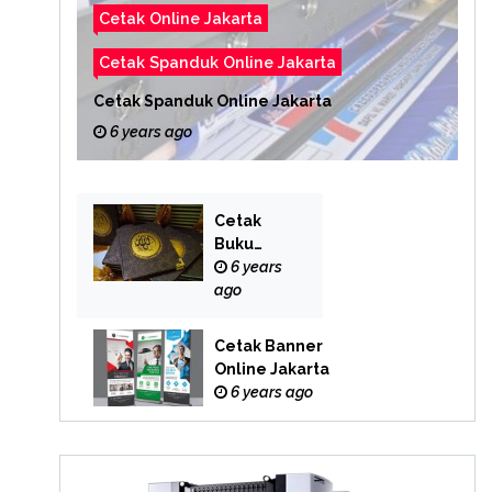
Cetak Online Jakarta
Cetak Spanduk Online Jakarta
Cetak Spanduk Online Jakarta
6 years ago
Cetak
Buku
Yasin
6 years
Online
ago
Cetak Banner
Online Jakarta
6 years ago