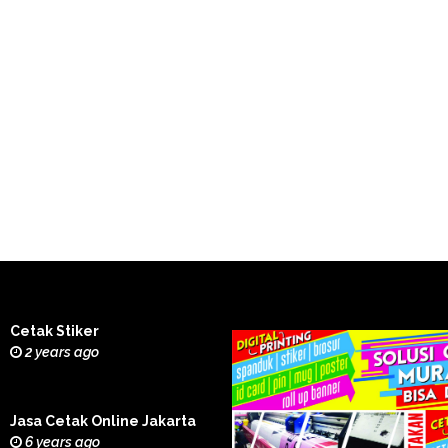
Cetak Stiker
2 years ago
Jasa Cetak Online Jakarta
6 years ago