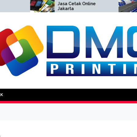
Jasa Cetak Online
Cetak 
Jakarta
Jakart
DMG Printing
AK