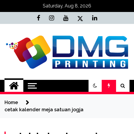
Skip
Saturday, Aug 8, 2026
to
content
Jasa Cetak Online
DMG Printing
Home
cetak kalender meja satuan jogja