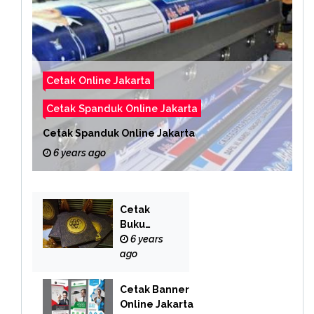
Cetak Online Jakarta
Cetak Spanduk Online Jakarta
Cetak Spanduk Online Jakarta
6 years ago
Cetak
Buku
Yasin
6 years
Online
ago
Cetak Banner
Online Jakarta