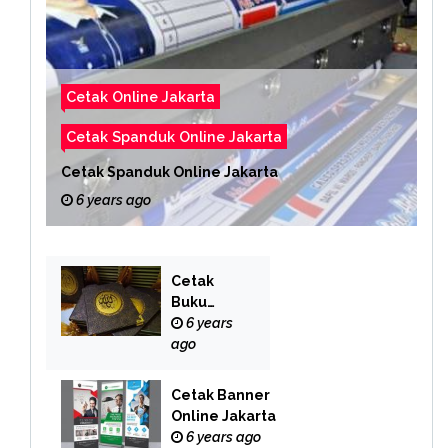
Cetak Online Jakarta
Cetak Spanduk Online Jakarta
Cetak Spanduk Online Jakarta
6 years ago
Cetak
Buku
Yasin
6 years
Online
ago
Cetak Banner
Online Jakarta
6 years ago