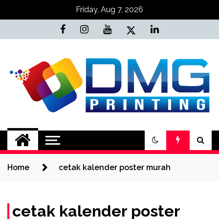
Skip
Friday, Aug 7, 2026
to
content
Jasa Cetak Online
DMG Printing
Home
cetak kalender poster murah
cetak kalender poster