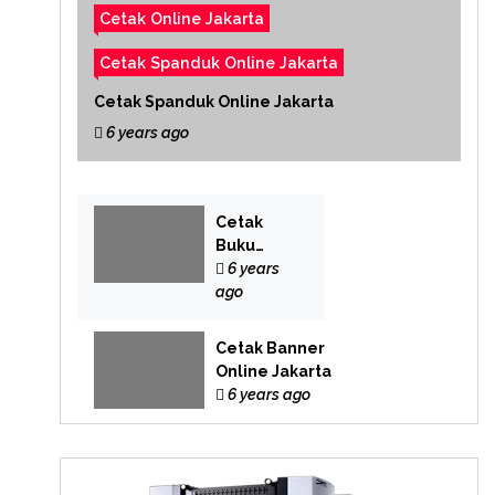
Cetak Online Jakarta
Cetak Spanduk Online Jakarta
Cetak Spanduk Online Jakarta
6 years ago
Cetak
Buku
Yasin
6 years
Online
ago
Cetak Banner
Online Jakarta
6 years ago