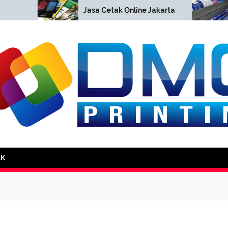
Cetak 
Jasa Cetak Online Jakarta
Jakart
DMG Printing
AK