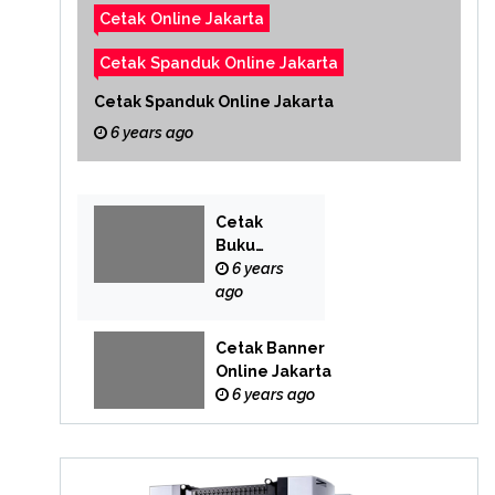
Cetak Online Jakarta
Cetak Spanduk Online Jakarta
Cetak Spanduk Online Jakarta
6 years ago
Cetak
Buku
Yasin
6 years
Online
ago
Cetak Banner
Online Jakarta
6 years ago