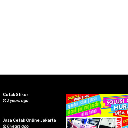
Cetak Stiker
2 years ago
Jasa Cetak Online Jakarta
6 years ago