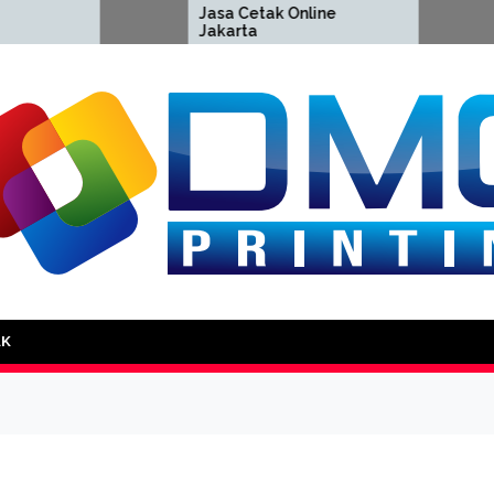
Jasa Cetak Online
Cetak S
Jakarta
Jakarta
DMG Printing
AK