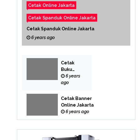
Cetak Online Jakarta
Cetak Spanduk Online Jakarta
Cetak Spanduk Online Jakarta
6 years ago
Cetak
Buku
Yasin
6 years
Online
ago
Cetak Banner
Online Jakarta
6 years ago