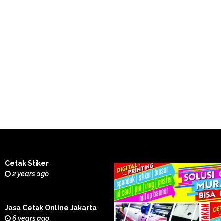
Cetak Stiker
2 years ago
Jasa Cetak Online Jakarta
6 years ago