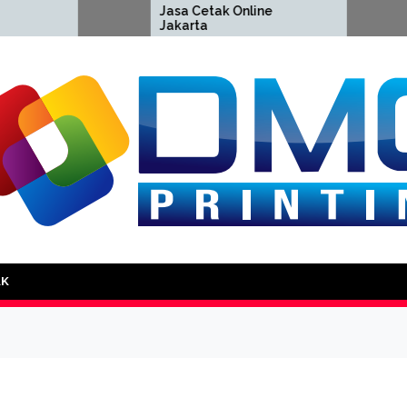
Jasa Cetak Online
Cetak Sp
Jakarta
Jakarta
DMG Printing
AK