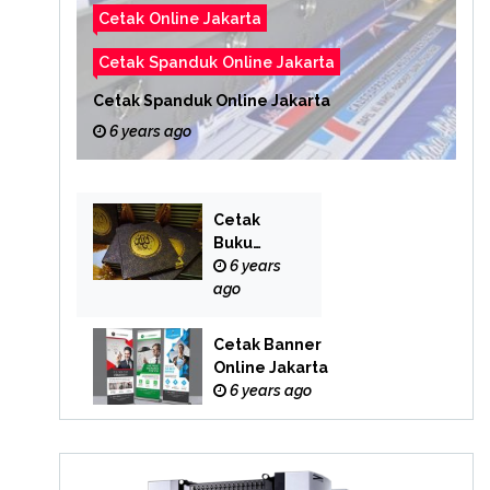
Cetak Online Jakarta
Cetak Spanduk Online Jakarta
Cetak Spanduk Online Jakarta
6 years ago
Cetak
Buku
Yasin
6 years
Online
ago
Cetak Banner
Online Jakarta
6 years ago