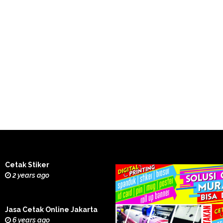
Cetak Stiker
2 years ago
Jasa Cetak Online Jakarta
6 years ago