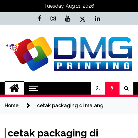
Skip
Tuesday, Aug 11, 2026
to
content
Jasa Cetak Online
DMG Printing
Home
cetak packaging di malang
cetak packaging di