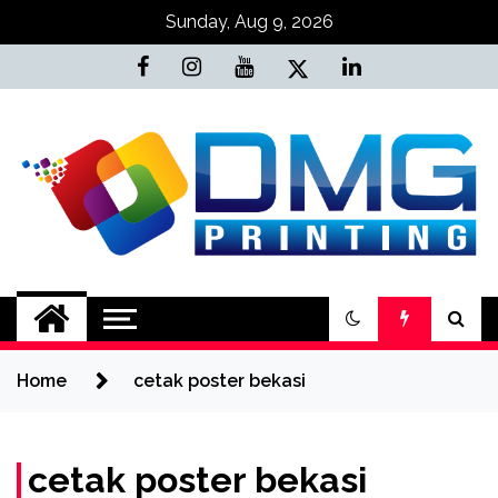
Skip
Sunday, Aug 9, 2026
to
content
Jasa Cetak Online
DMG Printing
Home
cetak poster bekasi
cetak poster bekasi