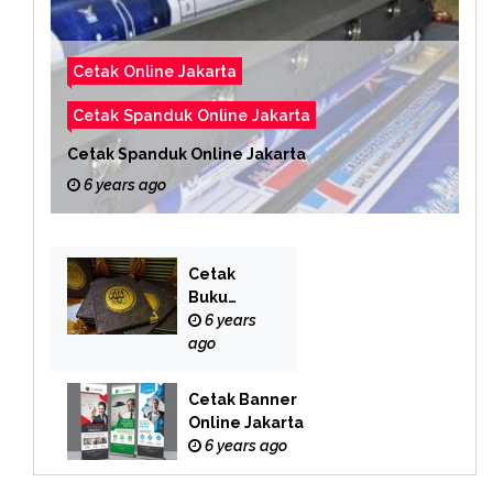
Cetak Online Jakarta
Cetak Spanduk Online Jakarta
Cetak Spanduk Online Jakarta
6 years ago
Cetak
Buku
Yasin
6 years
Online
ago
Cetak Banner
Online Jakarta
6 years ago