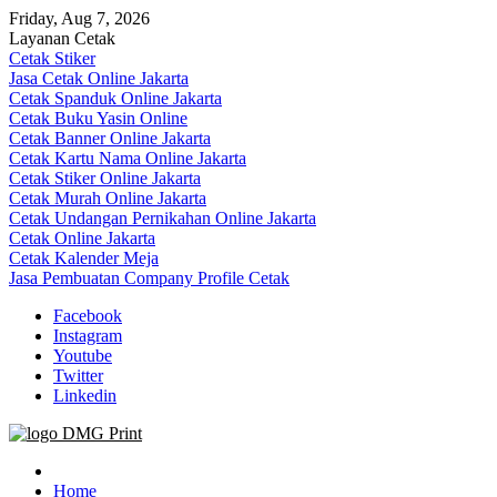
Skip
Friday, Aug 7, 2026
to
Layanan Cetak
content
Cetak Stiker
Jasa Cetak Online Jakarta
Cetak Spanduk Online Jakarta
Cetak Buku Yasin Online
Cetak Banner Online Jakarta
Cetak Kartu Nama Online Jakarta
Cetak Stiker Online Jakarta
Cetak Murah Online Jakarta
Cetak Undangan Pernikahan Online Jakarta
Cetak Online Jakarta
Cetak Kalender Meja
Jasa Pembuatan Company Profile Cetak
Facebook
Instagram
Youtube
Twitter
Linkedin
Jasa Cetak Online DMG Printing
Home