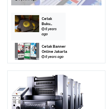
Cetak
Buku
Yasin
6 years
Online
ago
Cetak Banner
Online Jakarta
6 years ago