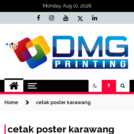
Skip
Monday, Aug 10, 2026
to
content
Jasa Cetak Online
DMG Printing
Home
cetak poster karawang
cetak poster karawang