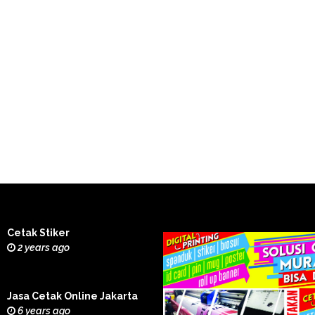
Cetak Stiker
2 years ago
Jasa Cetak Online Jakarta
6 years ago