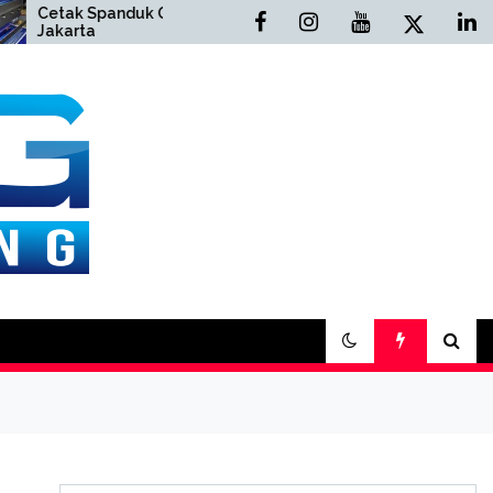
k Spanduk Online
Cetak Buku Yasin Online
rta