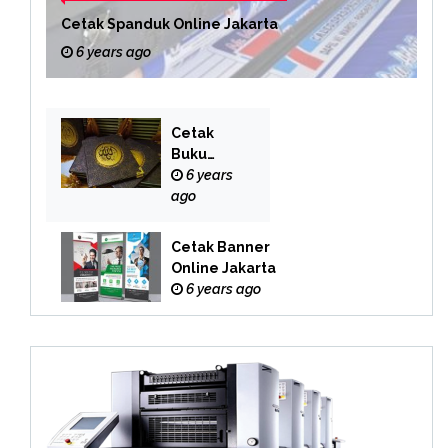
Cetak Spanduk Online Jakarta
6 years ago
Cetak
Buku
Yasin
6 years
Online
ago
Cetak Banner
Online Jakarta
6 years ago