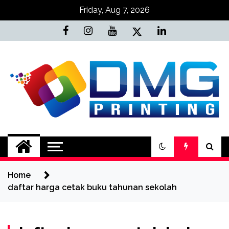
Skip
Friday, Aug 7, 2026
to
content
Jasa Cetak Online
DMG Printing
Home
daftar harga cetak buku tahunan sekolah