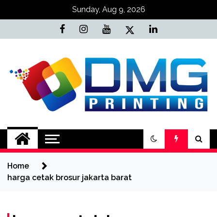
Skip
Sunday, Aug 9, 2026
to
content
Jasa Cetak Online
DMG Printing
Home
harga cetak brosur jakarta barat