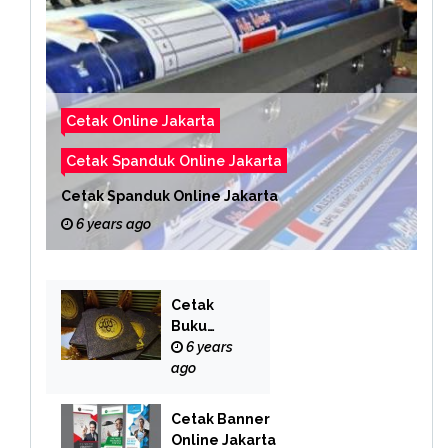
Cetak Online Jakarta
Cetak Spanduk Online Jakarta
Cetak Spanduk Online Jakarta
6 years ago
Cetak
Buku
Yasin
6 years
Online
ago
Cetak Banner
Online Jakarta