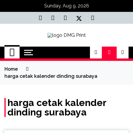
Skip
Sunday, Aug 9, 2026
to
content
Jasa Cetak Online
DMG Printing
Home
harga cetak kalender dinding surabaya
harga cetak kalender
dinding surabaya