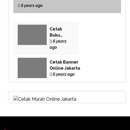
6 years ago
Cetak
Buku
Yasin
6 years
Online
ago
Cetak Banner
Online Jakarta
6 years ago