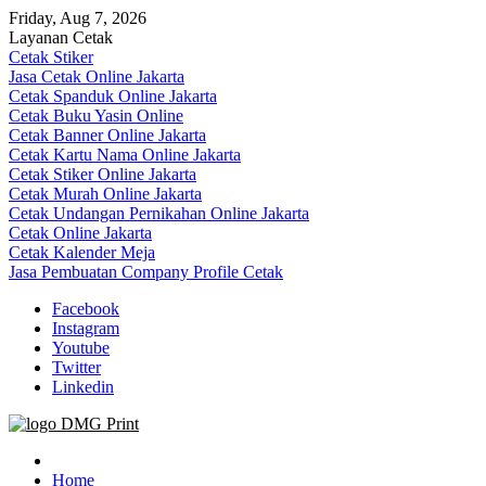
Skip
Friday, Aug 7, 2026
to
Layanan Cetak
content
Cetak Stiker
Jasa Cetak Online Jakarta
Cetak Spanduk Online Jakarta
Cetak Buku Yasin Online
Cetak Banner Online Jakarta
Cetak Kartu Nama Online Jakarta
Cetak Stiker Online Jakarta
Cetak Murah Online Jakarta
Cetak Undangan Pernikahan Online Jakarta
Cetak Online Jakarta
Cetak Kalender Meja
Jasa Pembuatan Company Profile Cetak
Facebook
Instagram
Youtube
Twitter
Linkedin
Jasa Cetak Online DMG Printing
Home