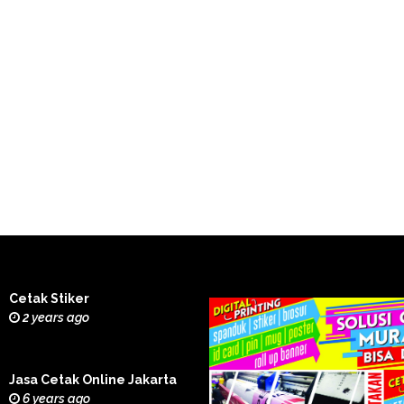
Cetak Stiker
2 years ago
Jasa Cetak Online Jakarta
6 years ago