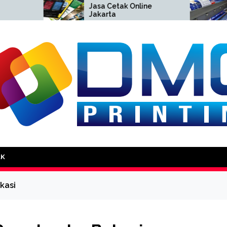
Jasa Cetak Online
Cetak
Jakarta
Jakart
DMG Printing
AK
kasi