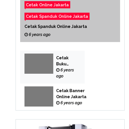
Cetak Online Jakarta
Cetak Spanduk Online Jakarta
Cetak Spanduk Online Jakarta
6 years ago
Cetak
Buku
Yasin
6 years
Online
ago
Cetak Banner
Online Jakarta
6 years ago