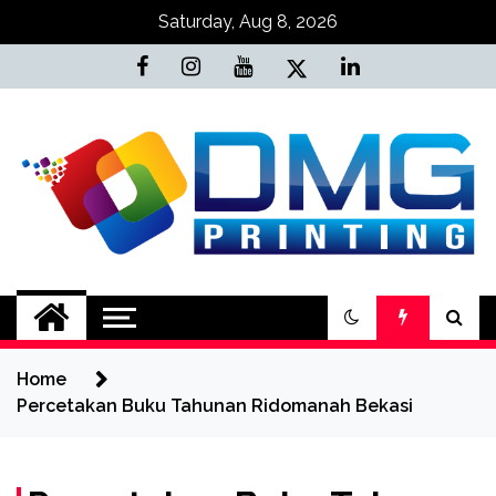
Skip
Saturday, Aug 8, 2026
to
content
Jasa Cetak Online
DMG Printing
Home
Percetakan Buku Tahunan Ridomanah Bekasi