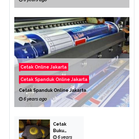
Cetak Online Jakarta
Cetak Spanduk Online Jakarta
Cetak Spanduk Online Jakarta
6 years ago
Cetak
Buku
Yasin
6 years