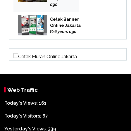
Online
ago
Cetak Banner
Online Jakarta
6 years ago
Web Traffic
Today's Views:
161
Today's Visitors:
67
Yesterday's Views:
339