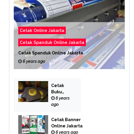
Cetak Online Jakarta
Cetak Spanduk Online Jakarta
Cetak Spanduk Online Jakarta
6 years ago
Cetak
Buku
Yasin
6 years
Online
ago
Cetak Banner
Online Jakarta
6 years ago