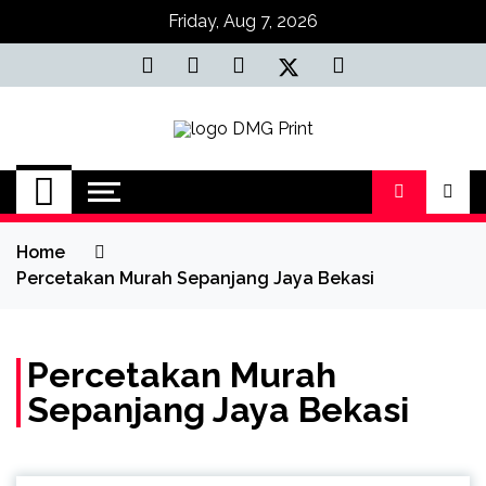
Skip
Friday, Aug 7, 2026
to
content
Jasa Cetak Online
DMG Printing
Home
Percetakan Murah Sepanjang Jaya Bekasi
Percetakan Murah
Sepanjang Jaya Bekasi