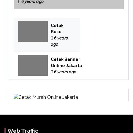
6 years ago
Cetak
Buku
Yasin
6 years
Online
ago
Cetak Banner
Online Jakarta
6 years ago
Web Traffic