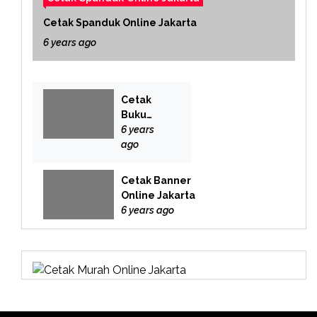
Cetak Spanduk Online Jakarta
6 years ago
Cetak
Buku
Yasin
6 years
Online
ago
Cetak Banner
Online Jakarta
6 years ago