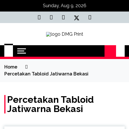
Skip
Sunday, Aug 9, 2026
to
content
Jasa Cetak Online
DMG Printing
Home
Percetakan Tabloid Jatiwarna Bekasi
Percetakan Tabloid
Jatiwarna Bekasi