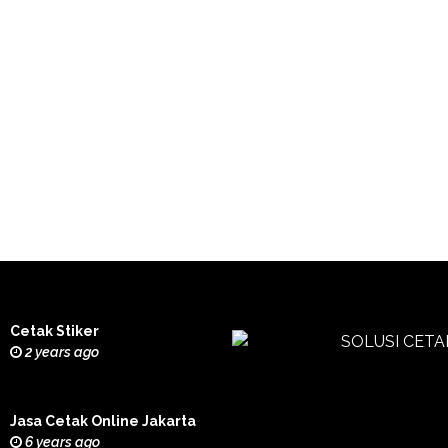
Cetak Stiker
2 years ago
Jasa Cetak Online Jakarta
6 years ago