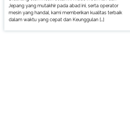
Jepang yang mutakhir pada abad ini, serta operator
mesin yang handal, kami memberikan kualitas terbaik
dalam waktu yang cepat dan Keunggulan […]