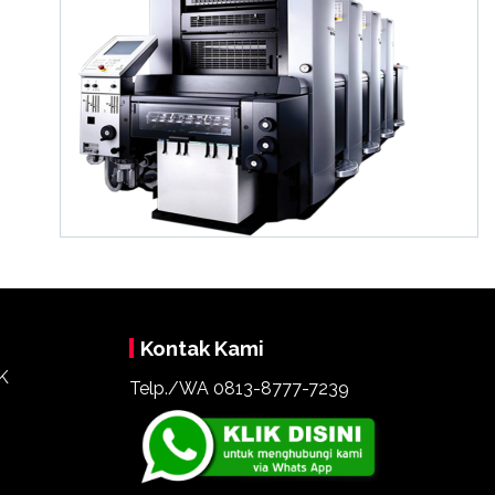
Kontak Kami
Telp./WA 0813-8777-7239