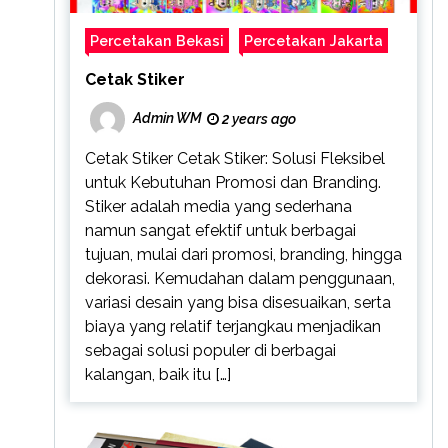
Percetakan Bekasi
Percetakan Jakarta
Cetak Stiker
Admin WM
2 years ago
Cetak Stiker Cetak Stiker: Solusi Fleksibel
untuk Kebutuhan Promosi dan Branding.
Stiker adalah media yang sederhana
namun sangat efektif untuk berbagai
tujuan, mulai dari promosi, branding, hingga
dekorasi. Kemudahan dalam penggunaan,
variasi desain yang bisa disesuaikan, serta
biaya yang relatif terjangkau menjadikan
sebagai solusi populer di berbagai
kalangan, baik itu […]