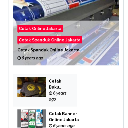
Cetak Online Jakarta
Cetak Spanduk Online Jakarta
Cetak Spanduk Online Jakarta
6 years ago
Cetak
Buku
Yasin
6 years
Online
ago
Cetak Banner
Online Jakarta
6 years ago