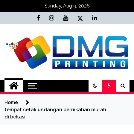
Skip
Sunday, Aug 9, 2026
to
content
Jasa Cetak Online
DMG Printing
Home
tempat cetak undangan pernikahan murah
di bekasi