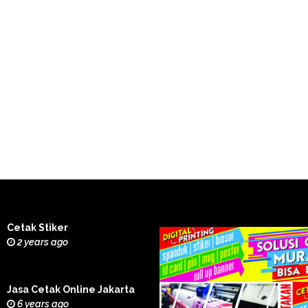
Cetak Stiker
2 years ago
Jasa Cetak Online Jakarta
6 years ago