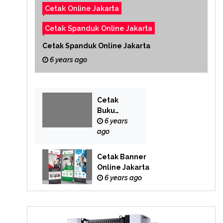
Cetak Online Jakarta
Cetak Spanduk Online Jakarta
Cetak Spanduk Online Jakarta
6 years ago
Cetak
Buku
Yasin
6 years
Online
ago
Cetak Banner
Online Jakarta
6 years ago