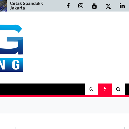
ak Spanduk Online
Cetak Buku Yasin Online
arta