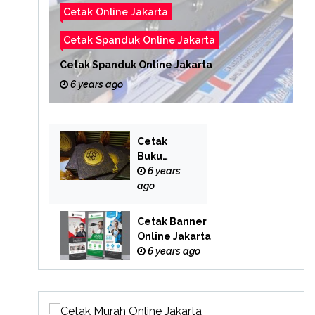
Cetak Online Jakarta
Cetak Spanduk Online Jakarta
Cetak Spanduk Online Jakarta
6 years ago
Cetak
Buku
Yasin
6 years
Online
ago
Cetak Banner
Online Jakarta
6 years ago