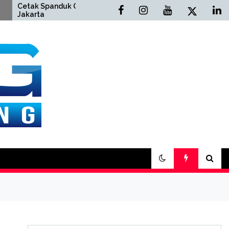
ak Spanduk Online
Cetak Buku Yasin Online
arta