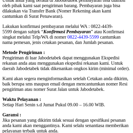
Untuk anda yang berada di Jabodetabek pembayaran bisa diambil
oleh pihak kami saat pengiriman barang. Pembayaran juga bisa
dilakukan via Transfer Bank (Nomer Rekening akan kami
cantumkan di Surat Penawaran).
Lakukan konfirmasi pembayaran melalui WA : 0822-4439-
5599 dengan subjek “
Konfirmasi Pembayaran
” atau Konfirmasi
singkat melalui Telp/WA di nomer
0822-4439-5599
cantumkan
nama pemesan, jenis cetakan pesanan, dan Jumlah pesanan.
Metode Pengiriman :
Pengiriman di luar Jabodetabek dapat menggunakan Ekspedisi
rekanan anda atau menggunakan ekspedisi rekanan kami. Untuk
daerah Jabodetabek tidak dikenankan ongkos kirim (minimal order).
Kami akan segera menginformasikan setelah Cetakan anda dikirim,
baik berupa sms maupun email dengan mencantumkan nomer Resi
pengiriman atau nomer Surat Jalan untuk Jabodetabek.
Waktu Pelayanan :
Setiap Hari Senin s.d Jumat Pukul 09.00 – 16.00 WIB.
Garansi :
Jika pesanan yang dikirim tidak sesuai dengan spesifikasi pesanan
anda kami akan menggantinya. Kami selalu senantiasa memberikan
pelayanan terbaik untuk anda.