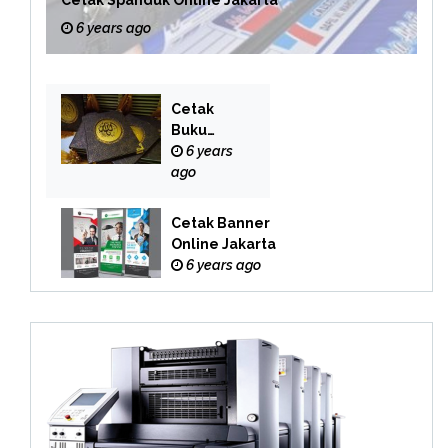
6 years ago
Cetak
Buku
Yasin
6 years
Online
ago
Cetak Banner
Online Jakarta
6 years ago