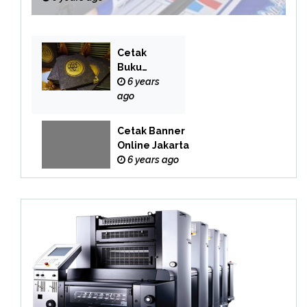
Cetak
Buku
Yasin
6 years
Online
ago
Cetak Banner
Online Jakarta
6 years ago