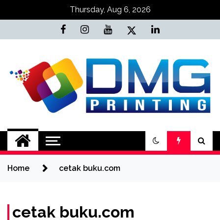
Skip
Thursday, Aug 6, 2026
to
content
Jasa Cetak Online
DMG Printing
Home
cetak buku.com
cetak buku.com