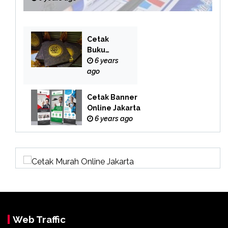
Cetak
Buku
Yasin
6 years
Online
ago
Cetak Banner
Online Jakarta
6 years ago
Web Traffic