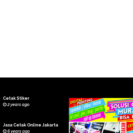
Cetak Stiker
2 years ago
Jasa Cetak Online Jakarta
6 years ago