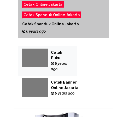
Cetak Online Jakarta
Cetak Spanduk Online Jakarta
Cetak Spanduk Online Jakarta
6 years ago
Cetak
Buku
Yasin
6 years
Online
ago
Cetak Banner
Online Jakarta
6 years ago