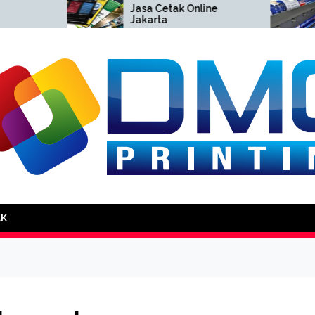
Jasa Cetak Online
Cetak 
Jakarta
Jakart
DMG Printing
AK